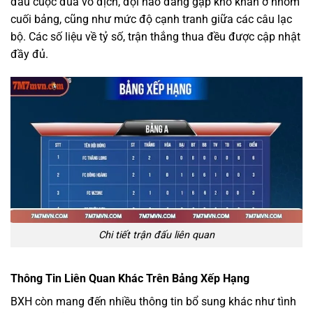
đầu cuộc đua vô địch, đội nào đang gặp khó khăn ở nhóm
cuối bảng, cũng như mức độ cạnh tranh giữa các câu lạc
bộ. Các số liệu về tỷ số, trận thắng thua đều được cập nhật
đầy đủ.
Chi tiết trận đấu liên quan
Thông Tin Liên Quan Khác Trên Bảng Xếp Hạng
BXH còn mang đến nhiều thông tin bổ sung khác như tình