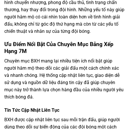
hình chuyển nhượng, phong độ cầu thủ, tình trạng chấn
thương, hay thay đổi trong đội hình. Những yếu tố này giúp
người hâm mộ có cái nhìn toàn diện hơn về tình hình giải
đấu, không chỉ từ góc độ thứ hạng mà còn từ các yếu tố
chiến thuật và nhân sự của từng đội bóng.
Ưu Điểm Nổi Bật Của Chuyên Mục Bảng Xếp
Hạng 7M
Chuyên mục BXH mang lại nhiều tiện ích nổi bật giúp
người hâm mộ theo dõi các giải đấu một cách chính xác
và nhanh chóng. Hệ thống cập nhật liên tục, giao diện dễ
sử dụng và nguồn dữ liệu đáng tin cậy đã giúp chuyên
mục này trở thành lựa chọn hàng đầu của nhiều người yêu
thích bóng đá.
Tin Tức Cập Nhật Liên Tục
BXH được cập nhật liên tục sau mỗi trận đấu, giúp người
dùng theo dõi sự biến động của các đội bóng một cách