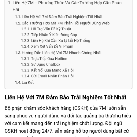
Liên Hệ 7M – Phương Thức Và Các Trường Hợp Cần Phản
Hồi
Liên Hệ Với 7M Đảm Bảo Trải Nghiệm Tốt Nhất
Các Trường Hợp Mà 7M Phản Hồi Người Dùng Web
Hỗ Trợ Vấn Đề Kỹ Thuật
Tiếp Nhận Ý Kiến Đóng Góp
Liên Hệ Khi Cần Xử Lý Lỗi Hệ Thống
Xem Xét Vấn Đề Vi Phạm
Hướng Dẫn Liên Hệ Với 7M Nhanh Chóng Nhất
Trực Tiếp Qua Hotline
Sử Dụng Chatbox
Kết Nối Qua Mạng Xã Hội
Gửi Email Nhận Phản Hồi
Lời Kết
Liên Hệ Với 7M Đảm Bảo Trải Nghiệm Tốt Nhất
Bộ phận chăm sóc khách hàng (CSKH) của 7M luôn sẵn
sàng phục vụ người dùng và đối tác quảng bá thương hiệu
với cam kết mang đến trải nghiệm chất lượng. Đội ngũ
CSKH hoạt động 24/7, sẵn sàng hỗ trợ người dùng bất cứ