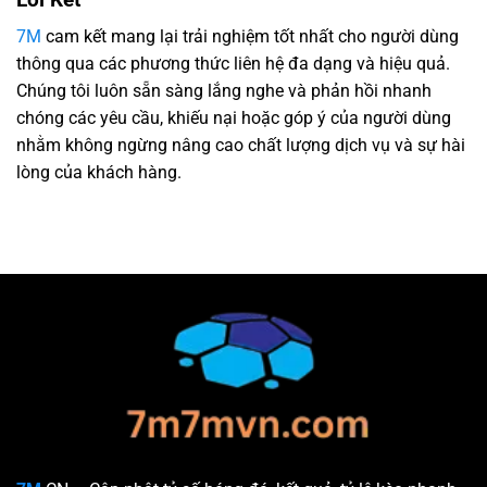
7M
cam kết mang lại trải nghiệm tốt nhất cho người dùng
thông qua các phương thức
liên hệ
đa dạng và hiệu quả.
Chúng tôi luôn sẵn sàng lắng nghe và phản hồi nhanh
chóng các yêu cầu, khiếu nại hoặc góp ý của người dùng
nhằm không ngừng nâng cao chất lượng dịch vụ và sự hài
lòng của khách hàng.