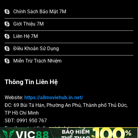
Chính Sách Bảo Mật 7M
Giới Thiệu 7M
Liên Hệ 7M
Điều Khoản Sử Dụng
Miễn Trừ Trách Nhiệm
Thông Tin Liên Hệ
Website:
https://allmoviehub.in.net/
ĐC: 69 Bùi Tá Hán, Phường An Phú, Thành phố Thủ Đức,
TP Hồ Chí Minh
SĐT: 0991 950 767
Email:
contact@allmoviehub.in.net
Hastags: #7m #nhacai7m #7m7mvncom #casino #nohu